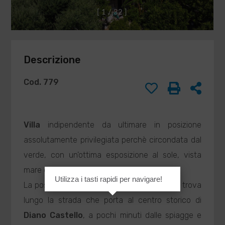
DI
Compilando ed
[
1
/
3
2
]
inviando questo
BARISONE
modulo di
MASSIMO
richiesta,
agenzia@barisone.it
autorizzo il
Descrizione
trattamento dei
miei dati
personali ai sensi
Cod. 779
dell'attuale
normativa e
confermo di aver
preso visione
Villa
indipendente da ultimare in posizione
dell'informativa
assolutamente privilegiata perchè circondata dal
privacy.
verde, con un'ottima esposizione al sole, vista
mare e visuale panoramica molto aperta.
Utilizza i tasti rapidi per navigare!
INVIA
La posizione è molto interessante perchè si trova
lungo la strada che porta al centro storico di
Diano Castello
, a pochi minuti dalle spiagge e