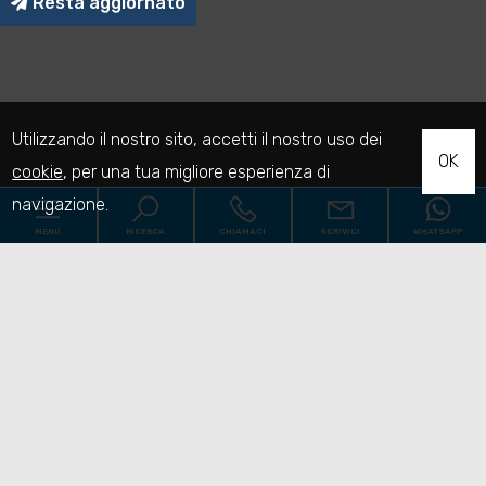
Resta aggiornato
Utilizzando il nostro sito, accetti il nostro uso dei
OK
cookie
, per una tua migliore esperienza di
navigazione.
MENU
RICERCA
CHIAMACI
SCRIVICI
WHATSAPP
Codice
Home
Contratto
Chi siamo
Qualsiasi
Vendita
Affitto
Immobili
[+]