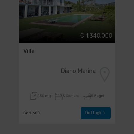
€ 1.340.000
Villa
Diano Marina
250 mq
5 Camere
5 Bagni
Dettagli
Cod. 600