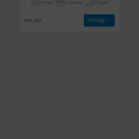
160 mq
4 Camere
2 Bagni
Dettagli
Cod. 632