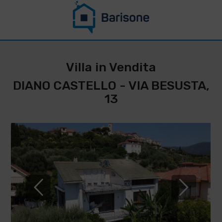
CONTATTACI PER
RESTARE
Villa in Vendita
AGGIORNATO SU
DIANO CASTELLO - VIA BESUSTA,
QUESTO
13
IMMOBILE
*
Cognome
Nome
*
*
Telefono
Email
IMMOBILIARE
BARISONE
*