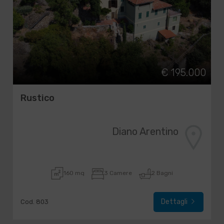
€ 195.000
Rustico
Diano Arentino
160 mq
3 Camere
2 Bagni
Dettagli
Cod. 803