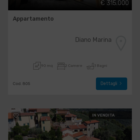
€ 315.000
Appartamento
Diano Marina
90 mq
2 Camere
1 Bagni
Dettagli
Cod. 805
IN VENDITA