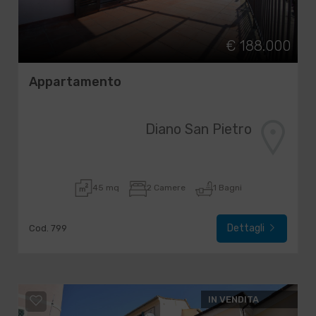
€ 188.000
Appartamento
Diano San Pietro
45 mq
2 Camere
1 Bagni
Dettagli
Cod. 799
IN VENDITA