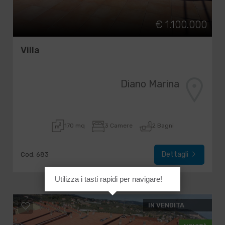
€ 1.100.000
Villa
Diano Marina
170 mq
3 Camere
2 Bagni
Dettagli
Cod. 683
Utilizza i tasti rapidi per navigare!
IN VENDITA