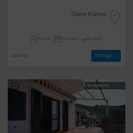
Diano Marina
90 mq
3 Camere
2 Bagni
Dettagli
Cod. 737
IN VENDITA