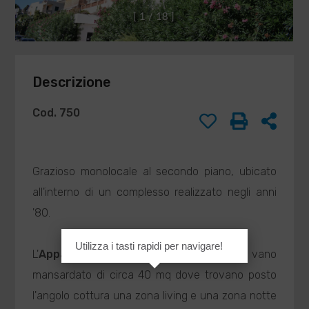
DI
Compilando ed
[
1
/
1
8
]
inviando questo
BARISONE
modulo di
MASSIMO
richiesta,
agenzia@barisone.it
autorizzo il
Descrizione
trattamento dei
miei dati
personali ai sensi
Cod. 750
dell'attuale
normativa e
confermo di aver
preso visione
Grazioso monolocale al secondo piano, ubicato
dell'informativa
all'interno di un complesso realizzato negli anni
privacy.
'80.
Utilizza i tasti rapidi per navigare!
INVIA
L'
Appartamento
è composto da un unico vano
mansardato di circa 40 mq dove trovano posto
l'angolo cottura una zona living e una zona notte