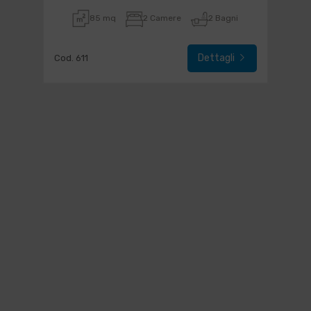
85 mq
2 Camere
2 Bagni
Dettagli
Cod. 611