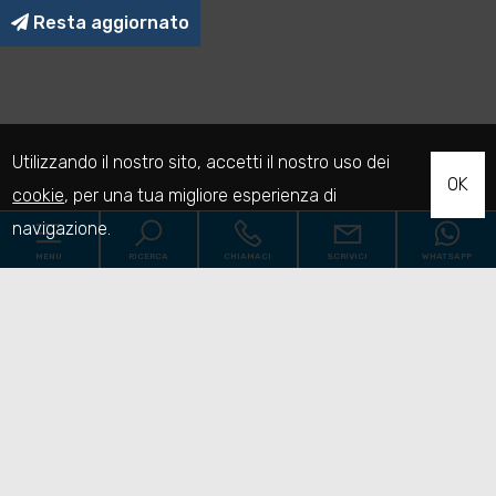
Resta aggiornato
Utilizzando il nostro sito, accetti il nostro uso dei
OK
cookie
, per una tua migliore esperienza di
navigazione.
MENU
RICERCA
CHIAMACI
SCRIVICI
WHATSAPP
Codice
Home
Contratto
Chi siamo
Qualsiasi
Vendita
Affitto