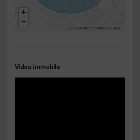
+
−
Leaflet
| OSM contributors ©
CARTO
Video immobile