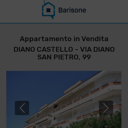
CONTATTACI PER
RESTARE
Appartamento in Vendita
AGGIORNATO SU
DIANO CASTELLO - VIA DIANO
QUESTO
SAN PIETRO, 99
IMMOBILE
*
Cognome
Nome
*
*
Telefono
Email
IMMOBILIARE
BARISONE
*