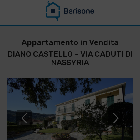
CONTATTACI PER
RESTARE
Appartamento in Vendita
AGGIORNATO SU
DIANO CASTELLO - VIA CADUTI DI
QUESTO
NASSYRIA
IMMOBILE
*
Cognome
Nome
*
*
Telefono
Email
IMMOBILIARE
BARISONE
*