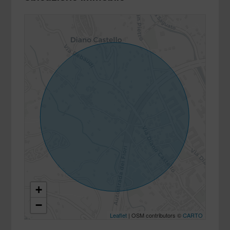
+
−
Leaflet
| OSM contributors ©
CARTO