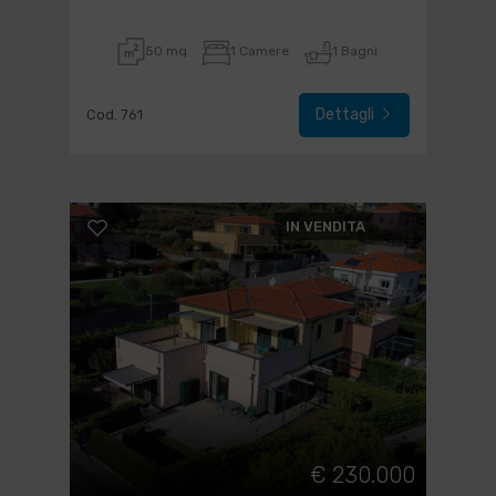
50 mq
1 Camere
1 Bagni
Dettagli
Cod. 761
IN VENDITA
€ 230.000