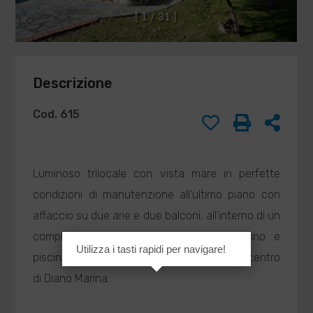
DI
Compilando ed
[
1
/
3
1
]
inviando questo
BARISONE
modulo di
MASSIMO
richiesta,
agenzia@barisone.it
autorizzo il
Descrizione
trattamento dei
miei dati
personali ai sensi
Cod. 615
dell'attuale
normativa e
confermo di aver
preso visione
Luminoso trilocale con vista mare in perfette
dell'informativa
condizioni di manutenzione all'ultimo piano con
privacy.
affaccio su due arie e due balconi, all'interno di un
complesso residenziale con ampio giardino e
Utilizza i tasti rapidi per navigare!
INVIA
piscina condominiale a poca distanza dal centro
di Diano Marina.