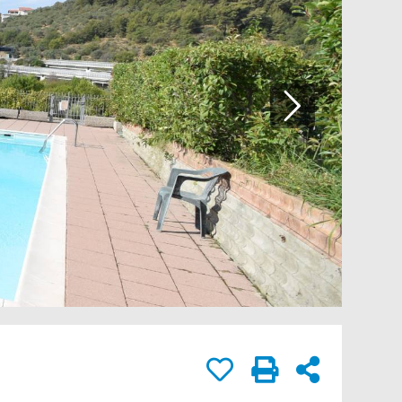
rivacy.
IA