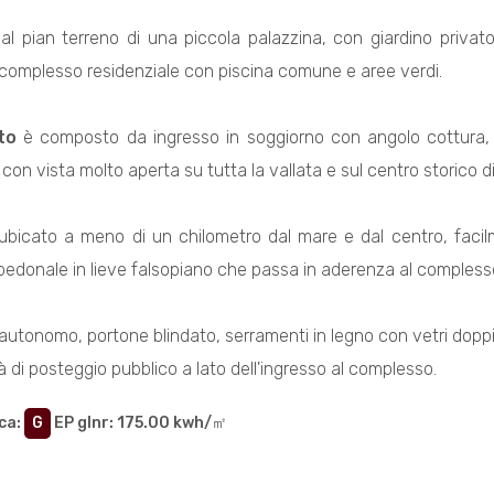
 al pian terreno di una piccola palazzina, con giardino privat
un complesso residenziale con piscina comune e aree verdi.
to
è composto da ingresso in soggiorno con angolo cottura, 
 con vista molto aperta su tutta la vallata e sul centro storico d
ubicato a meno di un chilometro dal mare e dal centro, facilmen
pedonale in lieve falsopiano che passa in aderenza al complesso
utonomo, portone blindato, serramenti in legno con vetri dopp
à di posteggio pubblico a lato dell'ingresso al complesso.
ca
:
G
EP glnr
: 175.00 kwh/㎡