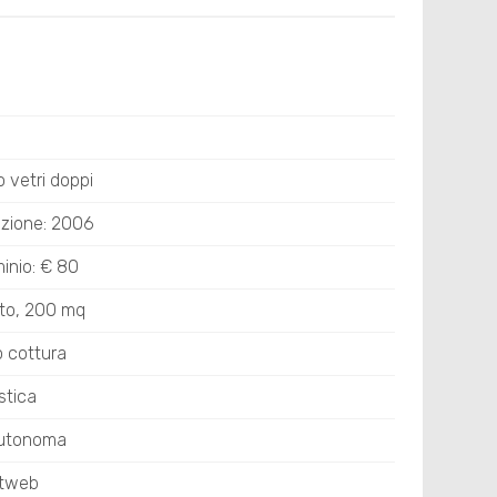
io vetri doppi
uzione: 2006
nio: € 80
ato, 200 mq
o cottura
stica
Autonoma
stweb