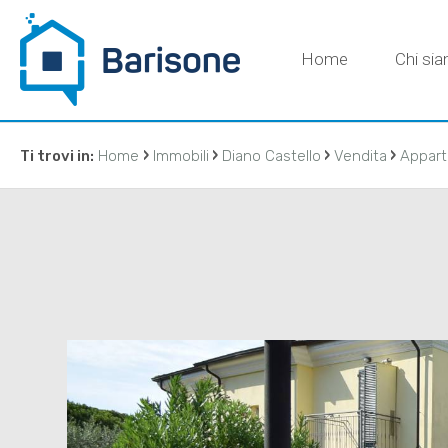
Home
Chi si
›
›
›
›
Ti trovi in:
Home
Immobili
Diano Castello
Vendita
Appar
CONTATT
IMMOBILIAR
DI BARISON
agenzia@ba