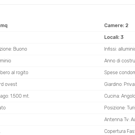
 mq
Camere: 2
Locali: 3
zione: Buono
Infissi: allumin
uminio
Anno di costr
ibero al rogito
Spese condomi
rd ovest
Giardino: Priv
ago: 1.500 mt.
Cucina: Angol
ato
Posizione: Turi
Antenna Tv: 
L
Copertura Fa