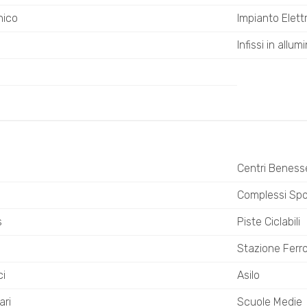
nico
Impianto Elett
Infissi in allumi
Centri Beness
o
Complessi Spor
s
Piste Ciclabili
Stazione Ferro
ci
Asilo
ari
Scuole Medie