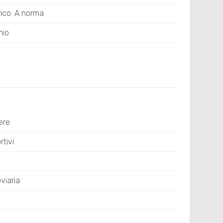
rico: A norma
nio
ere
tivi
viaria