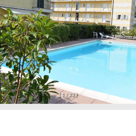
confermo di aver preso visione dell'informativa p
INV
[
1
/
2
3
]