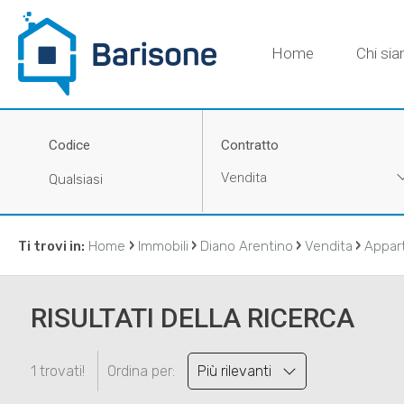
Home
Chi si
Codice
Contratto
Vendita
›
›
›
›
Ti trovi in:
Home
Immobili
Diano Arentino
Vendita
Appar
RISULTATI DELLA RICERCA
1 trovati!
Ordina per:
Più rilevanti