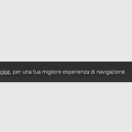
okie
, per una tua migliore esperienza di navigazione.
CHI SIAMO
IMMOBILI
SERVIZI
CO
Sitemap
Privacy Policy