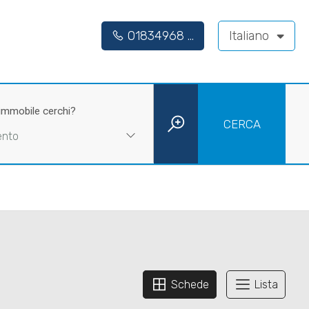
01834968 ...
Italiano
 immobile cerchi?
CERCA
ento
Schede
Lista