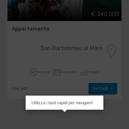
€ 340.000
Appartamento
San Bartolomeo al Mare
100 mq
2 Camere
1 Bagni
Dettagli
Cod. 642
Utilizza i tasti rapidi per navigare!