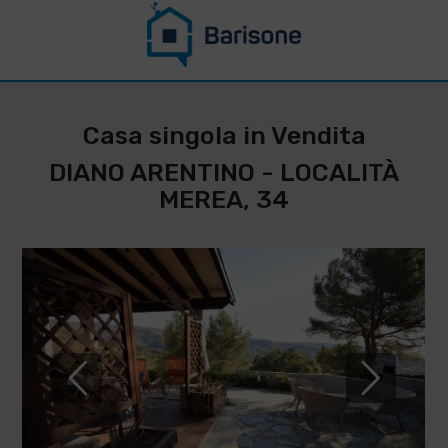
CONTATTACI PER
RESTARE
Casa singola in Vendita
AGGIORNATO SU
DIANO ARENTINO - LOCALITÀ
QUESTO
MEREA, 34
IMMOBILE
*
Cognome
Nome
*
*
Telefono
Email
IMMOBILIARE
BARISONE
*