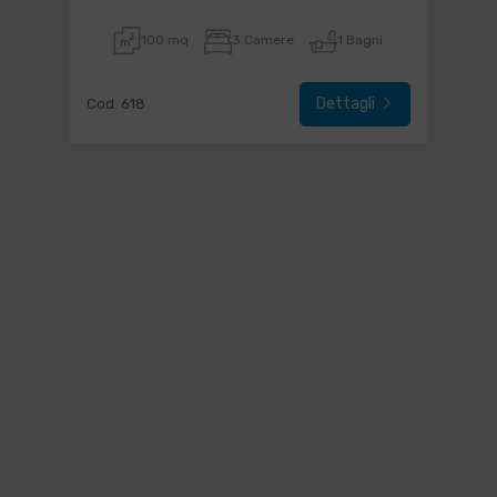
100 mq
3 Camere
1 Bagni
Dettagli
Cod. 618