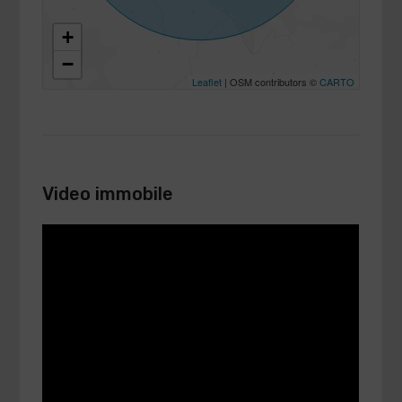
+
−
Leaflet
| OSM contributors ©
CARTO
Video immobile