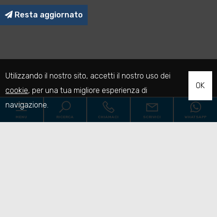
Resta aggiornato
Utilizzando il nostro sito, accetti il nostro uso dei
OK
cookie
, per una tua migliore esperienza di
navigazione.
MENU
RICERCA
CHIAMACI
SCRIVICI
WHATSAPP
Codice
Home
Contratto
Chi siamo
Qualsiasi
Vendita
Affitto