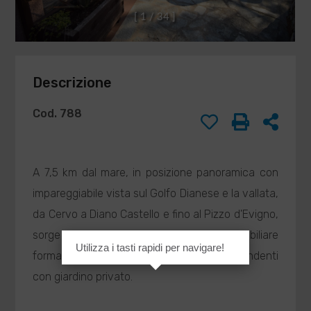
DI
Compilando ed
[
1
/
3
4
]
inviando questo
BARISONE
modulo di
MASSIMO
richiesta,
agenzia@barisone.it
autorizzo il
Descrizione
trattamento dei
miei dati
personali ai sensi
Cod. 788
dell'attuale
normativa e
confermo di aver
preso visione
A 7,5 km dal mare, in posizione panoramica con
dell'informativa
impareggiabile vista sul Golfo Dianese e la vallata,
privacy.
da Cervo a Diano Castello e fino al Pizzo d'Evigno,
sorge il "Villaggio Merea", complesso immobiliare
Utilizza i tasti rapidi per navigare!
INVIA
formato da circa 80 villette tutte indipendenti
con giardino privato.