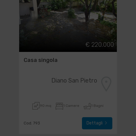
€ 220.000
Casa singola
Diano San Pietro
90 mq
1 Camere
1 Bagni
Dettagli
Cod. 793