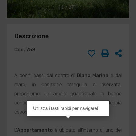
DI
Compilando ed
[
1
/
2
7
]
inviando questo
BARISONE
modulo di
MASSIMO
richiesta,
agenzia@barisone.it
autorizzo il
Descrizione
trattamento dei
miei dati
personali ai sensi
Cod. 758
dell'attuale
normativa e
confermo di aver
preso visione
A pochi passi dal centro di
Diano Marina
e dal
dell'informativa
mare, in posizione tranquilla e riservata,
privacy.
proponiamo un ampio quadrilocale in buone
condizioni al secondo e ultimo piano con doppia
Utilizza i tasti rapidi per navigare!
INVIA
esposizione.
L'
Appartamento
è ubicato all'interno di uno dei