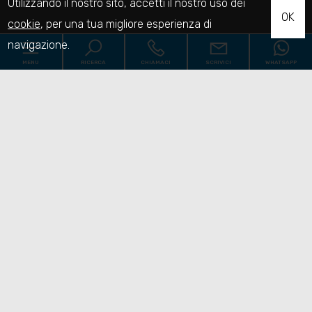
Utilizzando il nostro sito, accetti il nostro uso dei
OK
cookie
, per una tua migliore esperienza di
navigazione.
MENU
RICERCA
CHIAMACI
SCRIVICI
WHATSAPP
Codice
Home
Contratto
Chi siamo
Qualsiasi
Vendita
Affitto
Immobili
[+]
Scegli dove cercare
Servizi
Contatti