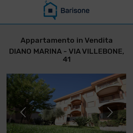
CONTATTACI PER
RESTARE
Appartamento in Vendita
AGGIORNATO SU
DIANO MARINA - VIA VILLEBONE,
QUESTO
41
IMMOBILE
*
Cognome
Nome
*
*
Telefono
Email
IMMOBILIARE
BARISONE
*