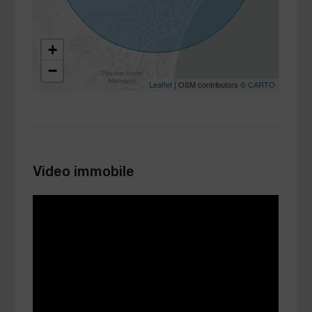
+
−
Leaflet
| OSM contributors ©
CARTO
Video immobile