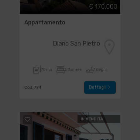
€ 170.000
Appartamento
Diano San Pietro
70 mq
2 Camere
1 Bagni
Dettagli
Cod. 794
IN VENDITA