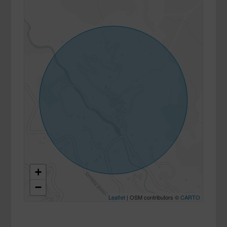
+
−
Leaflet
| OSM contributors ©
CARTO