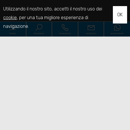
Utilizzando il nostro sito, accetti il nostro uso dei
OK
cookie
, per una tua migliore esperienza di
navigazione.
MENU
RICERCA
CHIAMACI
SCRIVICI
WHATSAPP
Codice
Home
Contratto
Chi siamo
Qualsiasi
Vendita
Affitto
Immobili
[+]
Scegli dove cercare
Servizi
Contatti