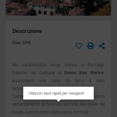
DI
Compilando ed
[
1
/
2
1
]
inviando questo
BARISONE
modulo di
MASSIMO
richiesta,
agenzia@barisone.it
autorizzo il
Descrizione
trattamento dei
miei dati
personali ai sensi
Cod. 599
dell'attuale
normativa e
confermo di aver
preso visione
Nel caratteristico borgo storico di Roncagli,
dell'informativa
frazione del Comune di
Diano San Pietro
,
privacy.
proponiamo una casa da terra a cielo
ristrutturata con ampia cantina.
Utilizza i tasti rapidi per navigare!
INVIA
Compreso nella
Vendita
inoltre un piccolo
appezzamento di terra ad uso orto alle spalle del
borgo, a pochi passi dalla piazza centrale.