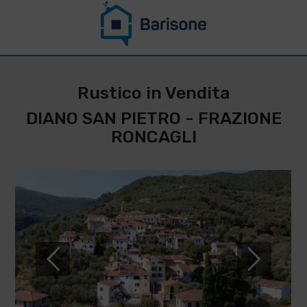
CONTATTACI PER
RESTARE
Rustico in Vendita
AGGIORNATO SU
DIANO SAN PIETRO - FRAZIONE
QUESTO
RONCAGLI
IMMOBILE
*
Cognome
Nome
*
*
Telefono
Email
IMMOBILIARE
BARISONE
*