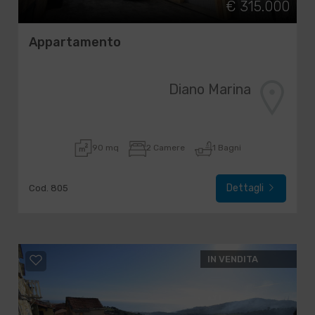
€ 315.000
Appartamento
Diano Marina
90 mq
2 Camere
1 Bagni
Dettagli
Cod. 805
IN VENDITA