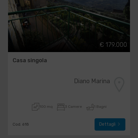
€ 179.000
Casa singola
Diano Marina
100 mq
3 Camere
1 Bagni
Dettagli
Cod. 618