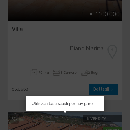
€ 1.100.000
Villa
Diano Marina
170 mq
3 Camere
2 Bagni
Dettagli
Cod. 683
Utilizza i tasti rapidi per navigare!
IN VENDITA