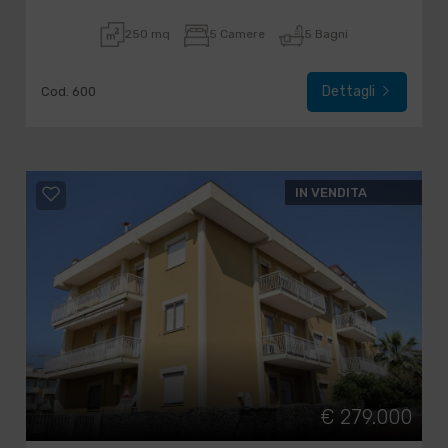
250 mq
5 Camere
5 Bagni
Dettagli
Cod. 600
IN VENDITA
€ 279.000