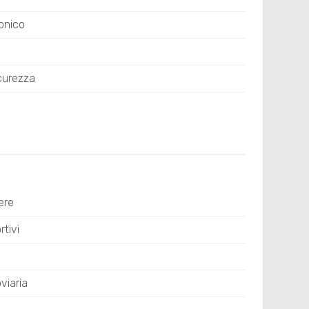
onico
curezza
ere
tivi
viaria