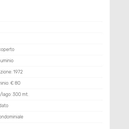
coperto
luminio
zione: 1972
nio: € 80
/lago: 300 mt.
dato
ondominiale