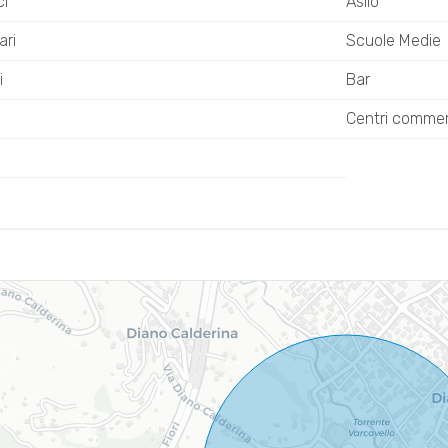
ci
Asilo
ari
Scuole Medie
i
Bar
Centri commerc