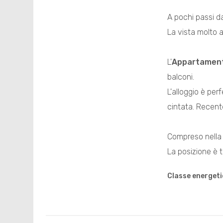
A pochi passi d
La vista molto a
L'
Appartamen
balconi.
L'alloggio è pe
cintata. Recente
Compreso nell
La posizione è t
Classe energeti