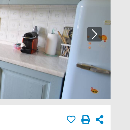
rivacy.
IA