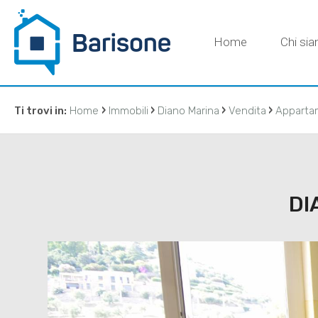
Home
Chi si
›
›
›
›
Ti trovi in:
Home
Immobili
Diano Marina
Vendita
Apparta
CONTATT
DI
IMMOBILIAR
DI BARISON
agenzia@ba