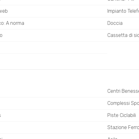
tweb
Impianto Telef
ico: A norma
Doccia
io
Cassetta di si
Centri Beness
o
Complessi Spor
s
Piste Ciclabili
Stazione Ferro