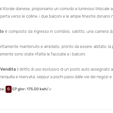
al litorale dianese, proponiamo un comodo e luminoso trilocale a
perta verso le colline, i due balconi e le ampie finestre donano 
to
è composto da ingresso in corridoio, salotto, una camera da
rfettamente mantenuto e arredato, pronto da essere abitato; 
mente sono state rifatte le facciate e i balconi.
a
Vendita
il diritto di uso esclusivo di un posto auto assegnato al
ranquilla e riservata, seppur a pochi passi dalle vie dei negozi e 
ca
:
G
EP glnr
: 175.00 kwh/㎡