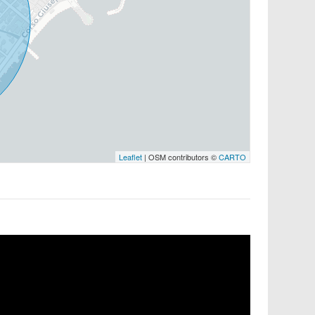
Leaflet
| OSM contributors ©
CARTO