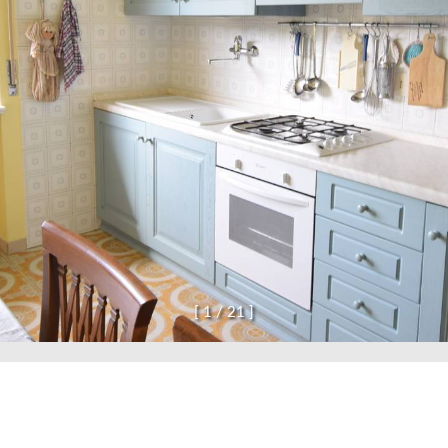
confermo di aver preso visione dell'informativa p
INV
[
1
/
2
1
]