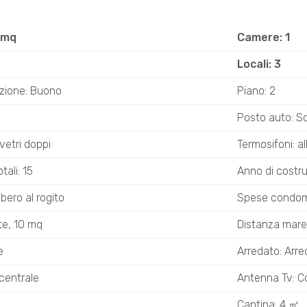
 mq
Camere: 1
Locali: 3
zione: Buono
Piano: 2
Posto auto: S
 vetri doppi
Termosifoni: al
ali: 15
Anno di costru
ibero al rogito
Spese condomi
te, 10 mq
Distanza mare
e
Arredato: Arre
centrale
Antenna Tv: C
L
Cantina: 4 ㎡