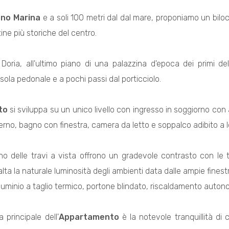
ano Marina
e a soli 100 metri dal dal mare, proponiamo un biloc
ine più storiche del centro.
 Doria, all'ultimo piano di una palazzina d'epoca dei primi 
'isola pedonale e a pochi passi dal porticciolo.
to
si sviluppa su un unico livello con ingresso in soggiorno con
terno, bagno con finestra, camera da letto e soppalco adibito a 
gno delle travi a vista offrono un gradevole contrasto con le ton
ta la naturale luminosità degli ambienti data dalle ampie finestre
lluminio a taglio termico, portone blindato, riscaldamento auton
a principale dell'
Appartamento
è la notevole tranquillità di c