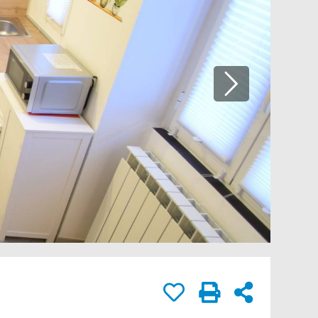
rivacy.
IA