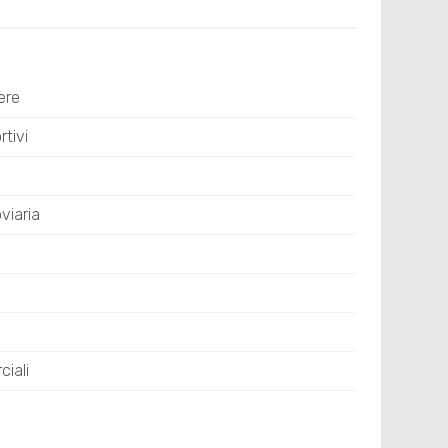
ere
tivi
viaria
iali