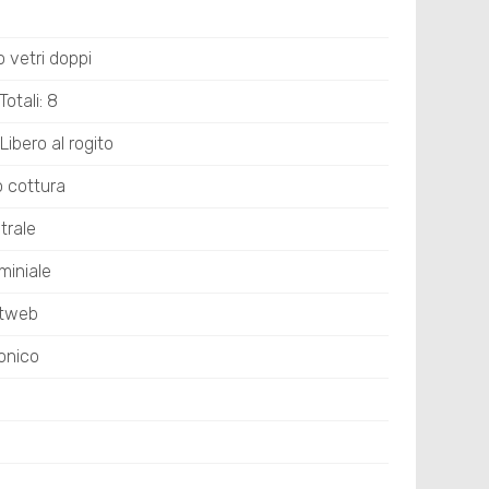
io vetri doppi
otali: 8
Libero al rogito
o cottura
trale
miniale
stweb
onico