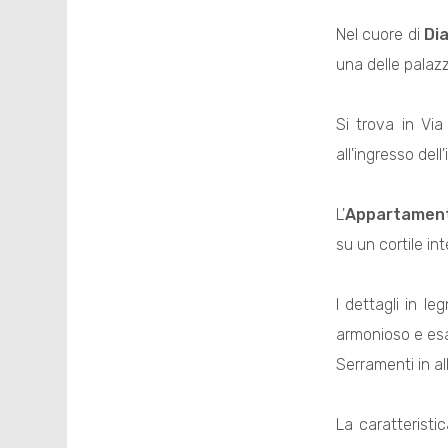
Nel cuore di
Di
una delle palazz
Si trova in Via
all'ingresso dell
L'
Appartamen
su un cortile in
I dettagli in le
armonioso e esal
Serramenti in a
La caratteristic