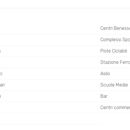
Centri Beness
o
Complessi Spor
s
Piste Ciclabili
Stazione Ferro
ci
Asilo
ari
Scuole Medie
i
Bar
Centri commerc