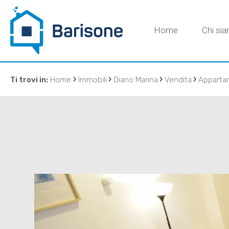
Home
Chi si
›
›
›
›
Ti trovi in:
Home
Immobili
Diano Marina
Vendita
Apparta
CONTATT
IMMOBILIAR
DI BARISON
agenzia@ba