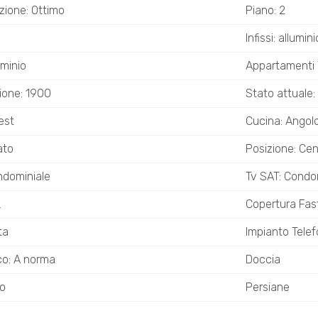
zione: Ottimo
Piano: 2
Infissi: allumin
uminio
Appartamenti T
ione: 1900
Stato attuale: 
est
Cucina: Angol
ato
Posizione: Cen
ndominiale
Tv SAT: Condo
L
Copertura Fa
ta
Impianto Telef
ico: A norma
Doccia
io
Persiane