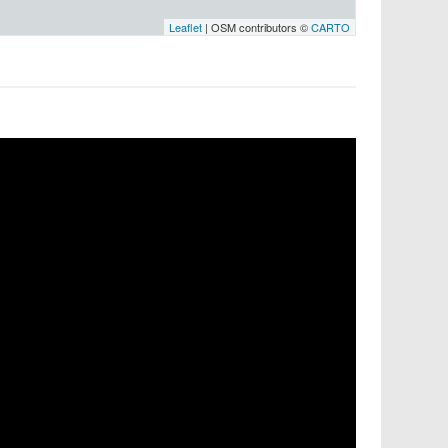
Leaflet
| OSM contributors ©
CARTO