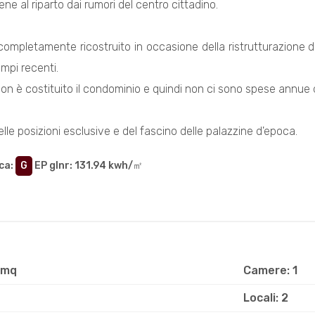
ene al riparto dai rumori del centro cittadino.
 completamente ricostruito in occasione della ristrutturazione de
empi recenti.
on è costituito il condominio e quindi non ci sono spese annue 
elle posizioni esclusive e del fascino delle palazzine d'epoca.
ca
:
G
EP glnr
: 131.94 kwh/㎡
 mq
Camere: 1
Locali: 2