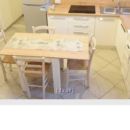
confermo di aver preso visione dell'informativa p
INV
[
1
/
1
9
]