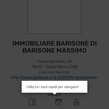
IMMOBILIARE BARISONE DI
BARISONE MASSIMO
Corso Garibaldi, 20
18013 - Diano Marina (IM)
P.IVA 01677860080
http://www.barisone.it/a-2201010-immobiliare-
barisone-di-barisone-massimo/
Utilizza i tasti rapidi per navigare!
Seguici