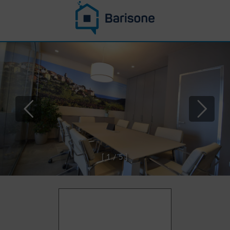
[
1
/
5
]