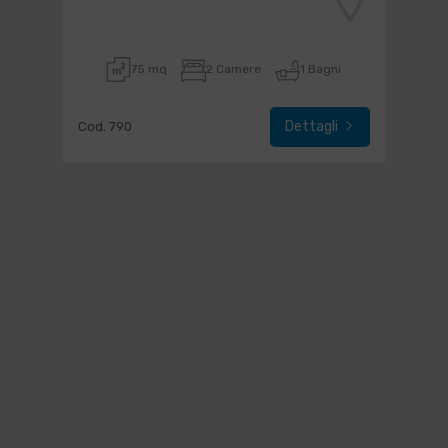
75 mq
2 Camere
1 Bagni
Dettagli
Cod. 790