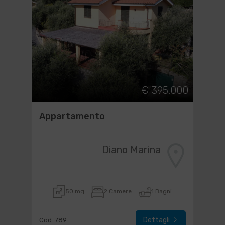
€ 395.000
Appartamento
Diano Marina
50 mq
2 Camere
1 Bagni
Dettagli
Cod. 789