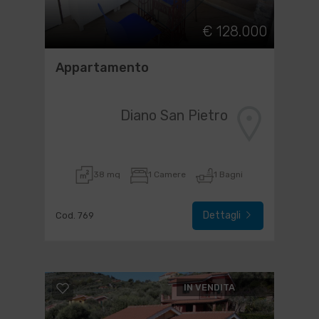
€ 128.000
Appartamento
Diano San Pietro
38 mq
1 Camere
1 Bagni
Dettagli
Cod. 769
IN VENDITA