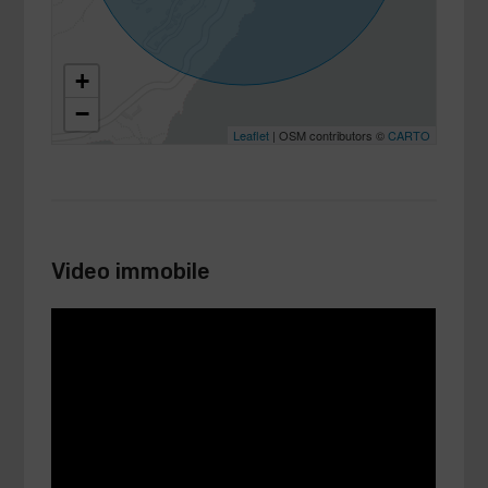
+
−
Leaflet
| OSM contributors ©
CARTO
Video immobile