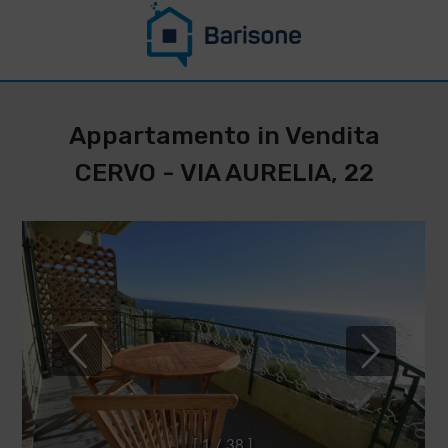
CONTATTACI PER
RESTARE
Appartamento in Vendita
AGGIORNATO SU
CERVO - VIA AURELIA, 22
QUESTO
IMMOBILE
*
Cognome
Nome
*
*
Telefono
Email
IMMOBILIARE
BARISONE
*
[
1
/
3
8
]