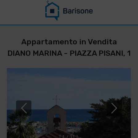
CONTATTACI PER
RESTARE
Appartamento in Vendita
AGGIORNATO SU
DIANO MARINA - PIAZZA PISANI, 1
QUESTO
IMMOBILE
*
Cognome
Nome
*
*
Telefono
Email
IMMOBILIARE
BARISONE
*
[
1
/
3
1
]