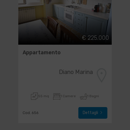
€ 225.000
Appartamento
Diano Marina
55 mq
1 Camere
1 Bagni
Dettagli
Cod. 656