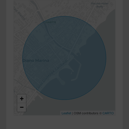
+
−
Leaflet
| OSM contributors ©
CARTO