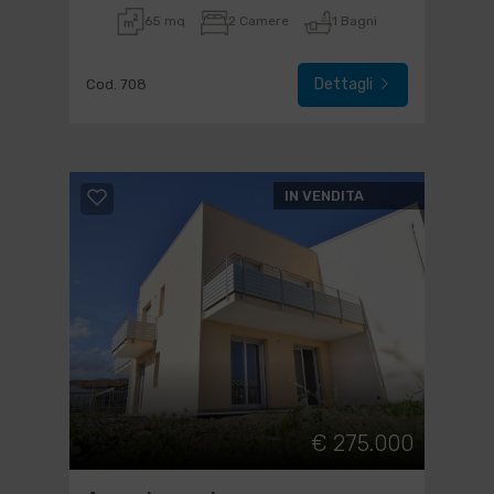
65 mq
2 Camere
1 Bagni
Dettagli
Cod. 708
IN VENDITA
€ 275.000