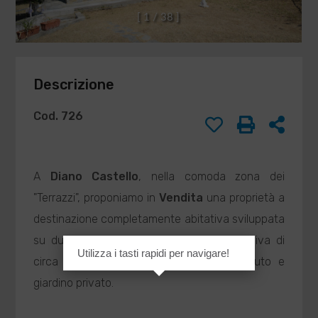
DI
Compilando ed
[
1
/
3
8
]
inviando questo
BARISONE
modulo di
MASSIMO
richiesta,
agenzia@barisone.it
autorizzo il
Descrizione
trattamento dei
miei dati
personali ai sensi
Cod. 726
dell'attuale
normativa e
confermo di aver
preso visione
A
Diano Castello
, nella comoda zona dei
dell'informativa
"Terrazzi", proponiamo in
Vendita
una proprietà a
privacy.
destinazione completamente abitativa sviluppata
su due livelli per una superficie complessiva di
Utilizza i tasti rapidi per navigare!
INVIA
circa 180 mq oltre a balconi con box auto e
giardino privato.