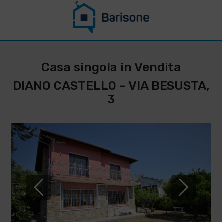
CONTATTACI PER
RESTARE
Casa singola in Vendita
AGGIORNATO SU
DIANO CASTELLO - VIA BESUSTA,
QUESTO
3
IMMOBILE
*
Cognome
Nome
*
*
Telefono
Email
IMMOBILIARE
BARISONE
*