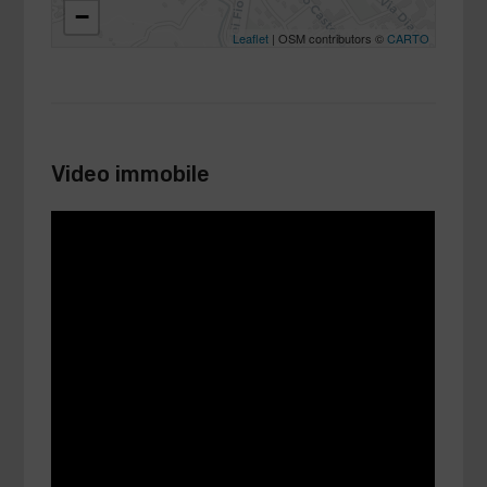
−
Leaflet
| OSM contributors ©
CARTO
Video immobile