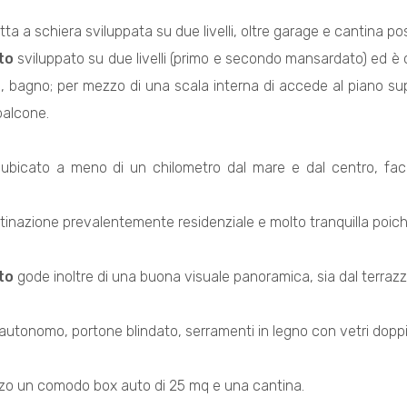
letta a schiera sviluppata su due livelli, oltre garage e cantina po
to
sviluppato su due livelli (primo e secondo mansardato) ed è
e, bagno; per mezzo di una scala interna di accede al piano su
balcone.
ubicato a meno di un chilometro dal mare e dal centro, facil
inazione prevalentemente residenziale e molto tranquilla poichè 
to
gode inoltre di una buona visuale panoramica, sia dal terrazz
utonomo, portone blindato, serramenti in legno con vetri dopp
zzo un comodo box auto di 25 mq e una cantina.