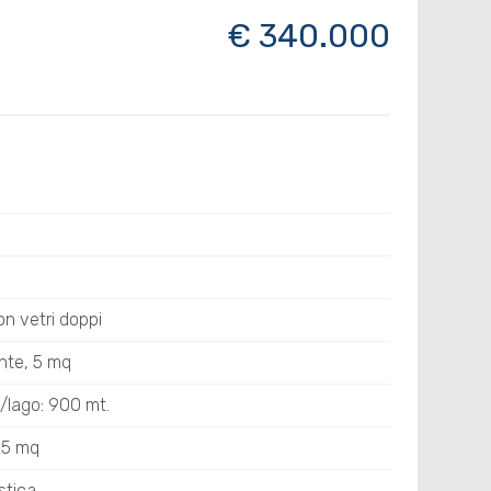
€ 340.000
con vetri doppi
nte, 5 mq
/lago: 900 mt.
25 mq
stica