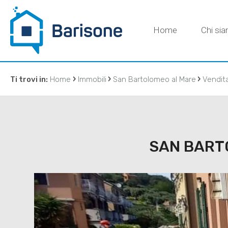
Home
Chi si
›
›
›
Ti trovi in:
Home
Immobili
San Bartolomeo al Mare
Vendit
CONTATT
SAN BARTO
IMMOBILIAR
DI BARISON
agenzia@ba