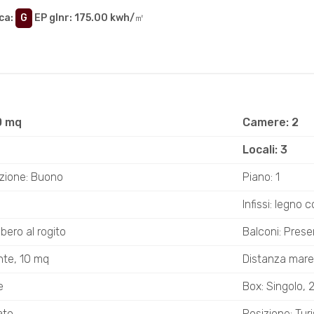
ca
:
G
EP glnr
: 175.00 kwh/㎡
0 mq
Camere: 2
Locali: 3
zione: Buono
Piano: 1
Infissi: legno 
ibero al rogito
Balconi: Prese
nte, 10 mq
Distanza mare
e
Box: Singolo, 
ato
Posizione: Turi