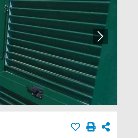
rivacy.
IA