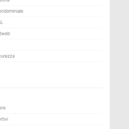
ondominiale
SL
stweb
curezza
ere
tivi