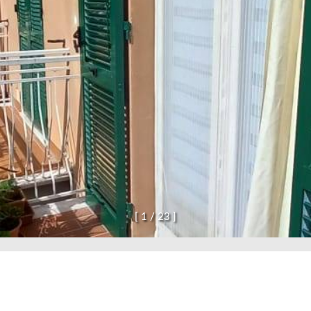
confermo di aver preso visione dell'informativa p
INV
[
1
/
2
3
]