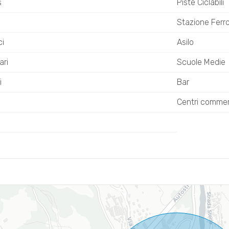
s
Piste Ciclabili
Stazione Ferro
ci
Asilo
ari
Scuole Medie
i
Bar
Centri commerc