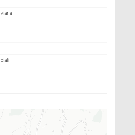
viaria
iali