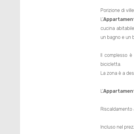
Porizione di vil
L'
Appartamen
cucina abitabil
un bagno e un 
Il complesso è 
bicicletta.
La zona è a dest
L'
Appartamen
Riscaldamento a
Incluso nel pre