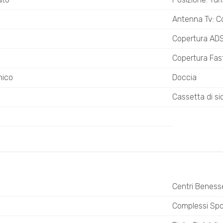
Antenna Tv: C
Copertura AD
Copertura Fa
nico
Doccia
Cassetta di si
Centri Beness
o
Complessi Spor