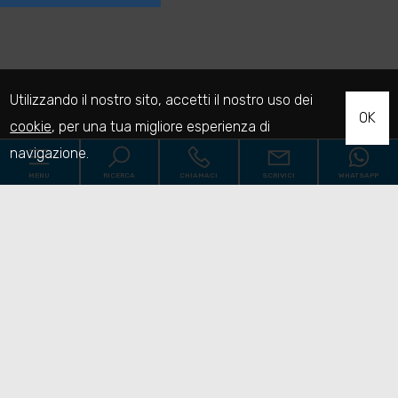
Utilizzando il nostro sito, accetti il nostro uso dei
OK
cookie
, per una tua migliore esperienza di
navigazione.
MENU
RICERCA
CHIAMACI
SCRIVICI
WHATSAPP
Codice
Home
Contratto
Chi siamo
Qualsiasi
Vendita
Affitto
Immobili
[+]