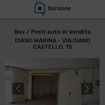
CONTATTACI PER
RESTARE
Box / Posti auto in Vendita
AGGIORNATO SU
DIANO MARINA - VIA DIANO
QUESTO
CASTELLO, 15
IMMOBILE
*
Cognome
Nome
*
*
Telefono
Email
IMMOBILIARE
BARISONE
*