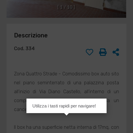
DI
Compilando ed
[
1
/
1
0
]
inviando questo
BARISONE
modulo di
MASSIMO
richiesta,
agenzia@barisone.it
autorizzo il
Descrizione
trattamento dei
miei dati
personali ai sensi
Cod. 334
dell'attuale
normativa e
confermo di aver
preso visione
Zona Quattro Strade - Comodissimo box auto sito
dell'informativa
nel piano seminterrato di una palazzina posta
privacy.
all'inizio di Via Diano Castello, all'interno di un
complesso recintato e con accesso da un
Utilizza i tasti rapidi per navigare!
INVIA
cancello carraio automatico.
Il box ha una superficie netta interna di 17mq, con