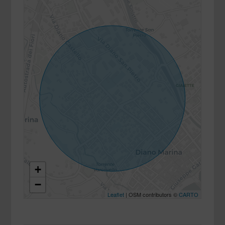
+
−
Leaflet
| OSM contributors ©
CARTO