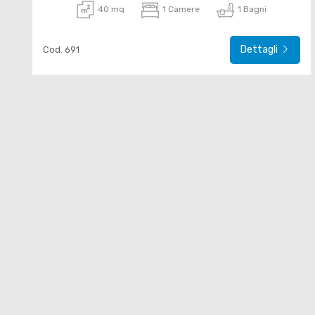
40 mq
1 Camere
1 Bagni
Dettagli
Cod. 691