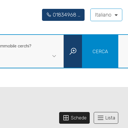
01834968 ...
Italiano
 immobile cerchi?
CERCA
Schede
Lista