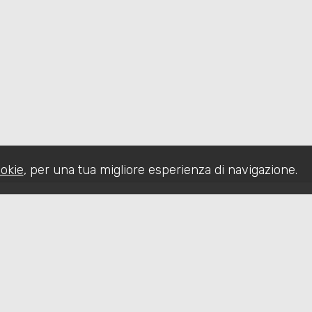
okie
, per una tua migliore esperienza di navigazione.
CHI SIAMO
IMMOBILI
SERVIZI
CO
Sitemap
Privacy Policy