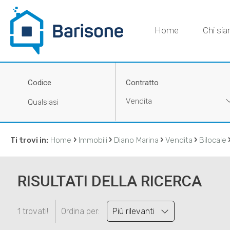
Home
Chi si
Codice
Contratto
Vendita
›
›
›
›
Ti trovi in:
Home
Immobili
Diano Marina
Vendita
Bilocale
RISULTATI DELLA RICERCA
1 trovati!
Ordina per:
Più rilevanti