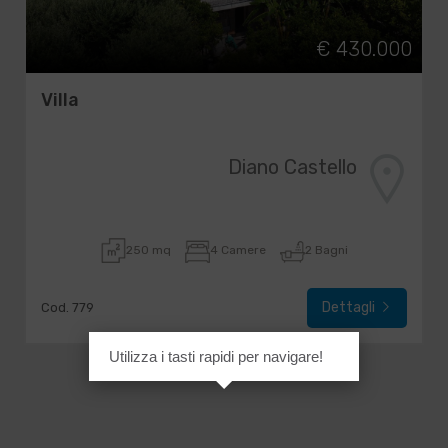
€ 430.000
Villa
Diano Castello
250 mq
4 Camere
2 Bagni
Dettagli
Cod. 779
Utilizza i tasti rapidi per navigare!