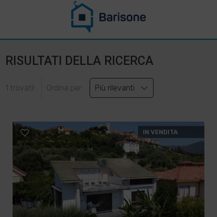
RISULTATI DELLA RICERCA
1 trovati!
Ordina per:
Più rilevanti
IN VENDITA