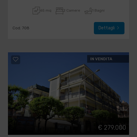
65 mq
2 Camere
1 Bagni
Dettagli
Cod. 708
IN VENDITA
€ 279.000