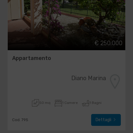
€ 250.000
Appartamento
Diano Marina
50 mq
1 Camere
1 Bagni
Dettagli
Cod. 795