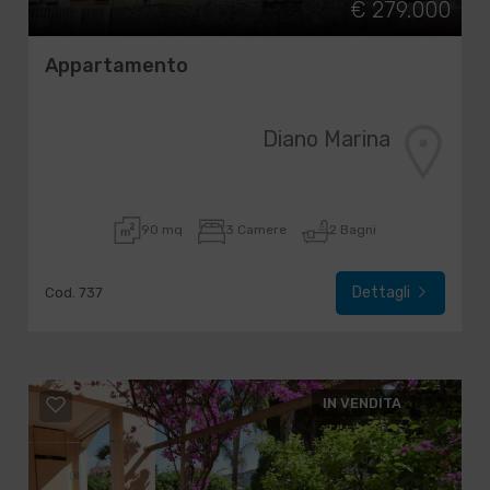
€ 279.000
Appartamento
Diano Marina
90 mq
3 Camere
2 Bagni
Dettagli
Cod. 737
IN VENDITA