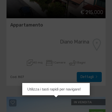
€ 215.000
Appartamento
Diano Marina
40 mq
1 Camere
1 Bagni
Dettagli
Cod. 807
Utilizza i tasti rapidi per navigare!
IN VENDITA