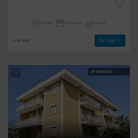
90 mq
2 Camere
1 Bagni
Dettagli
Cod. 805
IN VENDITA