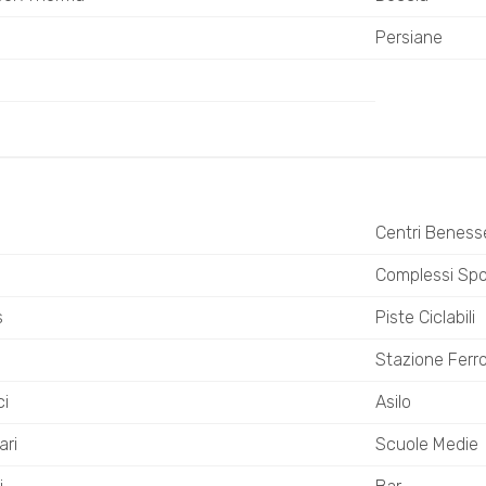
Persiane
Centri Beness
o
Complessi Spor
s
Piste Ciclabili
Stazione Ferro
ci
Asilo
ari
Scuole Medie