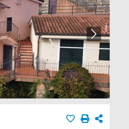
rivacy.
IA