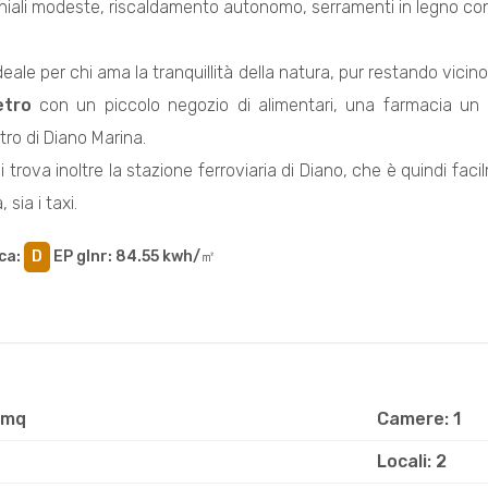
ali modeste, riscaldamento autonomo, serramenti in legno con v
deale per chi ama la tranquillità della natura, pur restando vicino a
etro
con un piccolo negozio di alimentari, una farmacia un u
tro di Diano Marina.
i trova inoltre la stazione ferroviaria di Diano, che è quindi fa
 sia i taxi.
ca
:
D
EP glnr
: 84.55 kwh/㎡
 mq
Camere: 1
Locali: 2