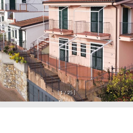
confermo di aver preso visione dell'informativa p
INV
[
1
/
2
5
]