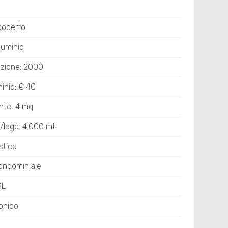
coperto
luminio
uzione: 2000
nio: € 40
nte, 4 mq
/lago: 4.000 mt.
stica
ondominiale
SL
onico