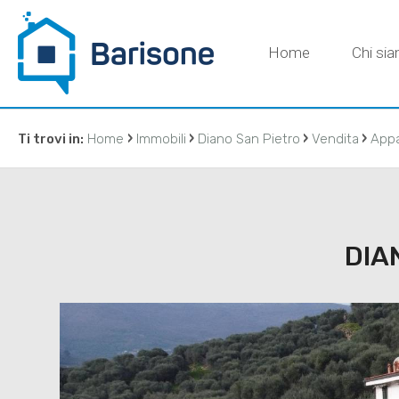
Home
Chi si
›
›
›
›
Ti trovi in:
Home
Immobili
Diano San Pietro
Vendita
App
CONTATT
DIA
IMMOBILIAR
DI BARISON
agenzia@ba