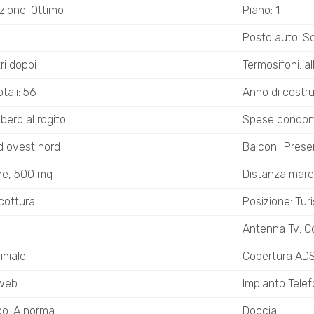
zione: Ottimo
Piano: 1
Posto auto: S
tri doppi
Termosifoni: al
tali: 56
Anno di costr
ibero al rogito
Spese condomi
d ovest nord
Balconi: Prese
ne, 500 mq
Distanza mare
cottura
Posizione: Turi
Antenna Tv: C
niale
Copertura AD
tweb
Impianto Telef
ico: A norma
Doccia