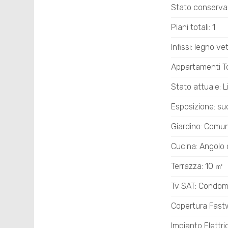
Stato conserva
Piani totali: 1
Infissi: legno ve
Appartamenti To
Stato attuale: L
Esposizione: su
Giardino: Comu
Cucina: Angolo 
Terrazza: 10 ㎡
Tv SAT: Condomi
Copertura Fas
Impianto Elettr