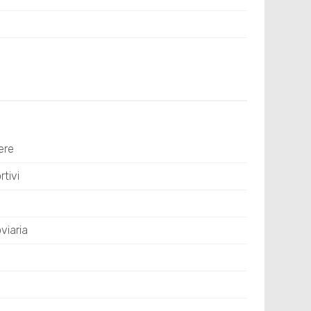
ere
tivi
viaria