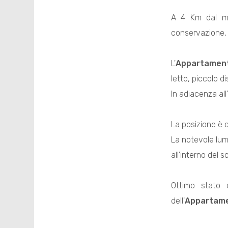
A 4 Km dal mar
conservazione, 
L'
Appartamen
letto, piccolo d
In adiacenza all'
La posizione è d
La notevole lum
all'interno del s
Ottimo stato 
dell'
Appartam