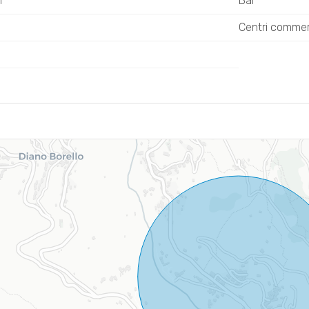
i
Bar
Centri commerc