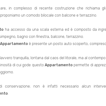
e, in complesso di recente costruzione che richiama gli an
proponiamo un comodo bilocale con balcone e terrazzino.
to
ha accesso da una scala esterna ed è composto da ingre
isimpegno, bagno con finestra, balcone, terrazzino.
Appartamento
è presente un posto auto scoperto, compreso
avvero tranquilla, lontana dal caos del litorale, ma al contempo a 
inosità di cui gode questo
Appartamento
permette di apprez
oggiorno.
di conservazione; non è infatti necessario alcun inter
ento
.